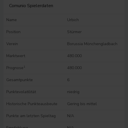
Comunio Spielerdaten
Name
Urbich
Position
Stürmer
Verein
Borussia Mönchengladbach
Marktwert
480.000
1
Prognose
480.000
Gesamtpunkte
6
Punktevolatilität
niedrig
Historische Punkteausbeute
Gering bis mittel
Punkte am letzten Spieltag
N/A
Empfehlung
N/A