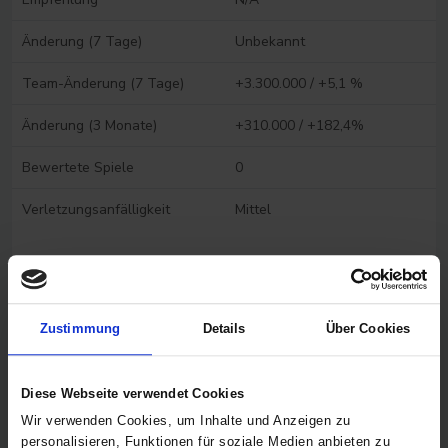
Änderung (7 Tage)
Unbekannt
Team-Änderung (7 Tage)
+3.300.000 / +5,1 %
Änderung (3 Monate)
+310.000 / +182,4%
Bewertete Spiele
0
Verletzungsanfälligkeit
Mittel
Spieler vergleichen
FAQ Spieler- und Analysedaten
Zustimmung
Details
Über Cookies
Diese Webseite verwendet Cookies
Wir verwenden Cookies, um Inhalte und Anzeigen zu
personalisieren, Funktionen für soziale Medien anbieten zu